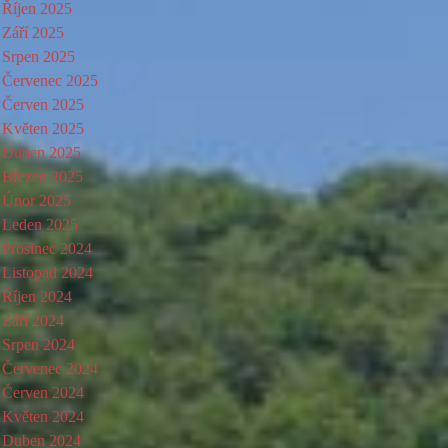
Říjen 2025
Září 2025
Srpen 2025
Červenec 2025
Červen 2025
Květen 2025
Duben 2025
Březen 2025
Únor 2025
Leden 2025
Prosinec 2024
Listopad 2024
Říjen 2024
Září 2024
Srpen 2024
Červenec 2024
Červen 2024
Květen 2024
Duben 2024