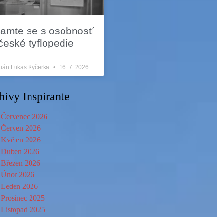
amte se s osobností
české tyflopedie
tián Lukas Kyčerka
16. 7. 2026
hivy Inspirante
Červenec 2026
Červen 2026
Květen 2026
Duben 2026
Březen 2026
Únor 2026
Leden 2026
Prosinec 2025
Listopad 2025