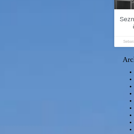
Sezn
Sebas
Arc