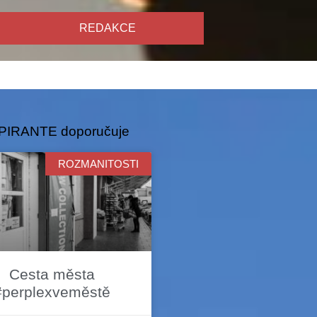
REDAKCE
PIRANTE doporučuje
ROZMANITOSTI
Cesta města
#perplexveměstě