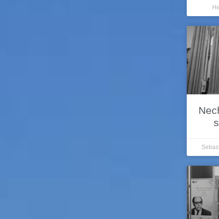
He
Nech
s
Sebas