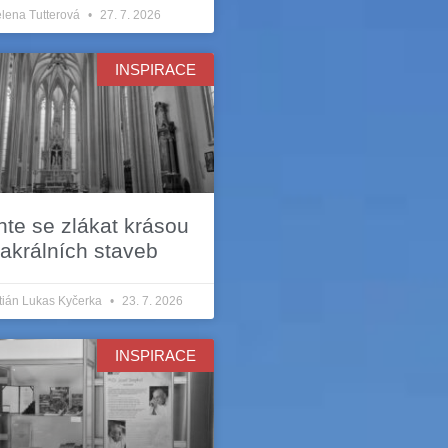
lena Tutterová
27. 7. 2026
INSPIRACE
te se zlákat krásou
akrálních staveb
tián Lukas Kyčerka
23. 7. 2026
INSPIRACE